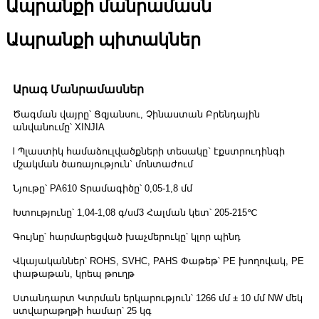
Ապրանքի մանրամասն
Ապրանքի պիտակներ
Արագ Մանրամասներ
Ծագման վայրը՝ Ցզյանսու, Չինաստան Բրենդային
անվանումը՝ XINJIA
l Պլաստիկ համաձուլվածքների տեսակը` էքստրուդինգի
մշակման ծառայություն` մոնտաժում
Նյութը՝ PA610 Տրամագիծը՝ 0,05-1,8 մմ
Խտությունը՝ 1,04-1,08 գ/սմ3 Հալման կետ՝ 205-215℃
Գույնը՝ հարմարեցված խաչմերուկը՝ կլոր պինդ
Վկայականներ՝ ROHS, SVHC, PAHS Փաթեթ՝ PE խողովակ, PE
փաթաթան, կրեպ թուղթ
Ստանդարտ Կտրման երկարություն՝ 1266 մմ ± 10 մմ NW մեկ
ստվարաթղթի համար՝ 25 կգ