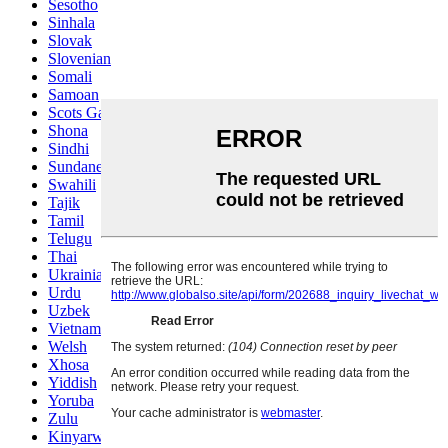
Sesotho
Sinhala
Slovak
Slovenian
Somali
Samoan
Scots Gaelic
Shona
Sindhi
Sundanese
Swahili
Tajik
Tamil
Telugu
Thai
Ukrainian
Urdu
Uzbek
Vietnamese
Welsh
Xhosa
Yiddish
Yoruba
Zulu
Kinyarwanda