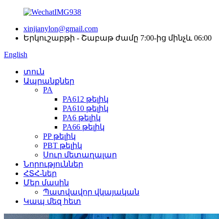
xinjianylon@gmail.com
Երկուշաբթի - Շաբաթ ժամը 7:00-ից մինչև 06:00
English
տուն
Ապրանքներ
PA
PA612 թելիկ
PA610 թելիկ
PA6 թելիկ
PA66 թելիկ
PP թելիկ
PBT թելիկ
Սուր մետաղալար
Նորություններ
ՀՏՀ-ներ
Մեր մասին
Պատվավոր վկայական
Կապ մեզ հետ