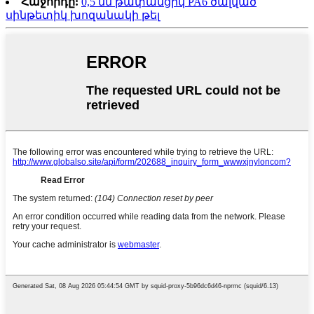
Հաջորդը:
0,5 մմ թափանցիկ PA6 ծալված
սինթետիկ խոզանակի թել