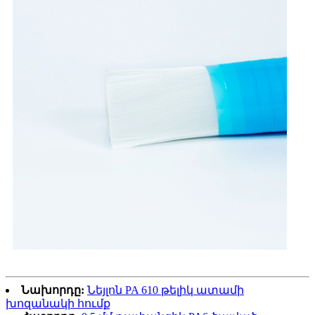
Նախորդը:
Նեյլոն PA 610 թելիկ ատամի
խոզանակի հումք