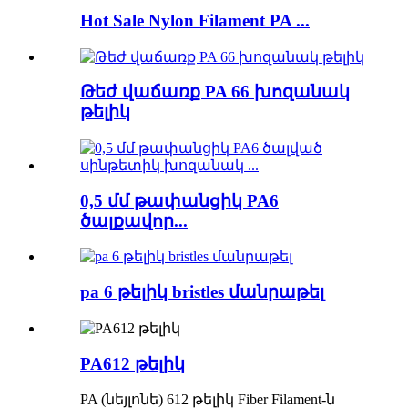
Hot Sale Nylon Filament PA ...
Թեժ վաճառք PA 66 խոզանակ
թելիկ
0,5 մմ թափանցիկ PA6
ծալքավոր...
pa 6 թելիկ bristles մանրաթել
PA612 թելիկ
PA (նեյլոնե) 612 թելիկ Fiber Filament-ն