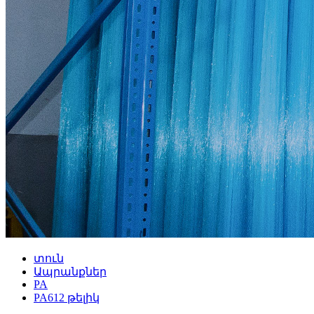
տուն
Ապրանքներ
PA
PA612 թելիկ