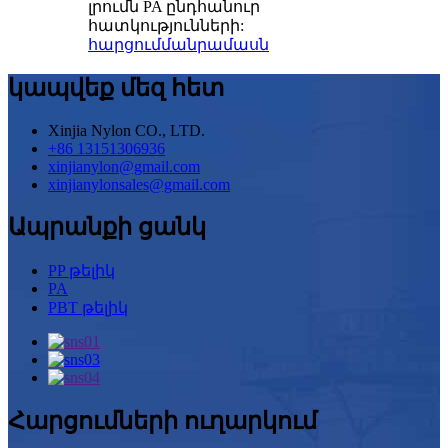
լրումն PA ընդհանուր
հատկությունների:
հարցում
մանրամասն
կապվեք մեզ հետ
Xinjia Nylon CO., LTD.
+86 13151306936
xinjianylon@gmail.com
xinjianylonsales@gmail.com
Ապրանքի ցանկ
PP թելիկ
PA
PBT թելիկ
Հարցումների ուղարկում