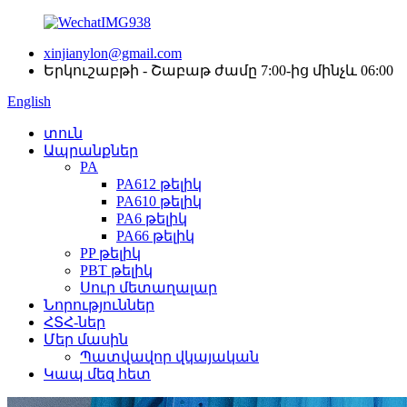
xinjianylon@gmail.com
Երկուշաբթի - Շաբաթ ժամը 7:00-ից մինչև 06:00
English
տուն
Ապրանքներ
PA
PA612 թելիկ
PA610 թելիկ
PA6 թելիկ
PA66 թելիկ
PP թելիկ
PBT թելիկ
Սուր մետաղալար
Նորություններ
ՀՏՀ-ներ
Մեր մասին
Պատվավոր վկայական
Կապ մեզ հետ