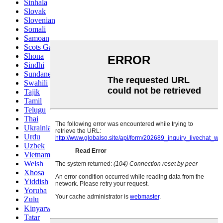
Sinhala
Slovak
Slovenian
Somali
Samoan
Scots Gaelic
Shona
Sindhi
Sundanese
Swahili
Tajik
Tamil
Telugu
Thai
Ukrainian
Urdu
Uzbek
Vietnamese
Welsh
Xhosa
Yiddish
Yoruba
Zulu
Kinyarwanda
Tatar