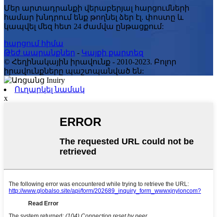
Մեր արտադրանքի վերաբերյալ հարցումների
համար խնդրում ենք թողնել ձեր էլ. փոստը և
կապվել մեզ հետ 24 ժամվա ընթացքում:
հարցում հիմա
Թեժ ապրանքներ
-
Կայքի քարտեզ
© Հեղինակային իրավունք - 2010-2023. Բոլոր
իրավունքները պաշտպանված են:
Ուղարկել նամակ
x