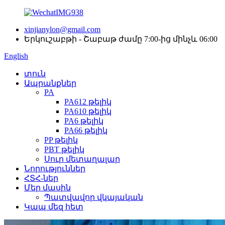
xinjianylon@gmail.com
Երկուշաբթի - Շաբաթ ժամը 7:00-ից մինչև 06:00
English
տուն
Ապրանքներ
PA
PA612 թելիկ
PA610 թելիկ
PA6 թելիկ
PA66 թելիկ
PP թելիկ
PBT թելիկ
Սուր մետաղալար
Նորություններ
ՀՏՀ-ներ
Մեր մասին
Պատվավոր վկայական
Կապ մեզ հետ