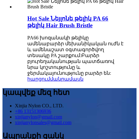
Hot Sale Նեյլոնե թելիկ PA 66
թելիկ Hair Brush Bristle
PA66 խոզանակի թելիկը
ամենաբարձր մեխանիկական ուժն է
և ամենաշատ օգտագործվող
տեսակը PA շարքում:Բարձր
բյուրեղականության պատճառով
նրա կոշտությունը և
ջերմակայունությունը բարձր են:
հարցում
մանրամասն
կապվեք մեզ հետ
Xinjia Nylon CO., LTD.
+86 13151306936
xinjianylon@gmail.com
xinjianylonsales@gmail.com
Ապրանքի ցանկ