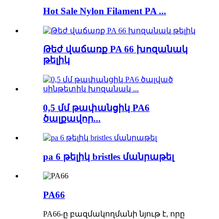
Hot Sale Nylon Filament PA ...
Թեժ վաճառք PA 66 խոզանակ
թելիկ
0,5 մմ թափանցիկ PA6
ծալքավոր...
pa 6 թելիկ bristles մանրաթել
PA66
PA66-ը բազմակողմանի նյութ է, որը