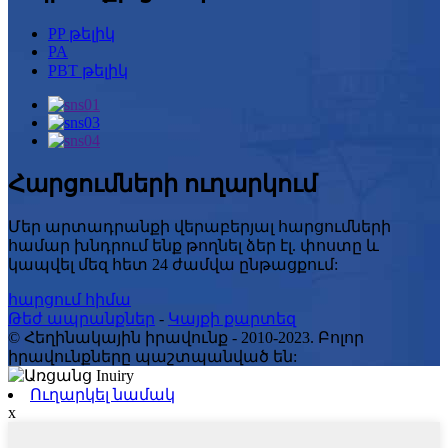
PP թելիկ
PA
PBT թելիկ
Հարցումների ուղարկում
Մեր արտադրանքի վերաբերյալ հարցումների
համար խնդրում ենք թողնել ձեր էլ. փոստը և
կապվել մեզ հետ 24 ժամվա ընթացքում:
հարցում հիմա
Թեժ ապրանքներ
-
Կայքի քարտեզ
© Հեղինակային իրավունք - 2010-2023. Բոլոր
իրավունքները պաշտպանված են:
Ուղարկել նամակ
x