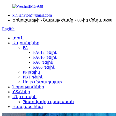
xinjianylon@gmail.com
Երկուշաբթի - Շաբաթ ժամը 7:00-ից մինչև 06:00
English
տուն
Ապրանքներ
PA
PA612 թելիկ
PA610 թելիկ
PA6 թելիկ
PA66 թելիկ
PP թելիկ
PBT թելիկ
Սուր մետաղալար
Նորություններ
ՀՏՀ-ներ
Մեր մասին
Պատվավոր վկայական
Կապ մեզ հետ