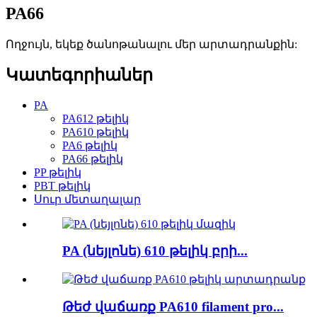
PA66
Ողջույն, եկեք ծանոթանալու մեր արտադրանքին:
Կատեգորիաներ
PA
PA612 թելիկ
PA610 թելիկ
PA6 թելիկ
PA66 թելիկ
PP թելիկ
PBT թելիկ
Սուր մետաղալար
PA (նեյլոնե) 610 թելիկ բրի...
Թեժ վաճառք PA610 filament pro...