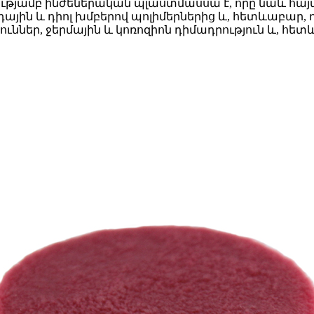
ւթյամբ ինժեներական պլաստմասսա է, որը նաև հայտնի
իդային և դիոլ խմբերով պոլիմերներից և, հետևաբար
ներ, ջերմային և կոռոզիոն դիմադրություն և, հետ