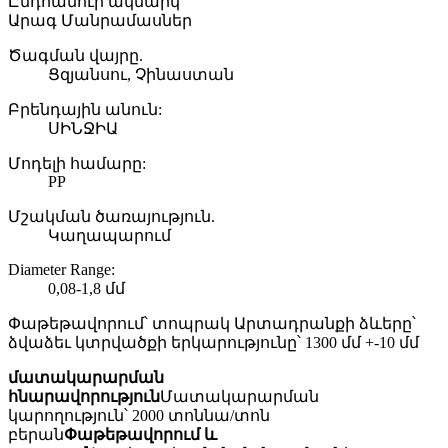
Ընդհանուր ակնարկ
Արագ Մանրամասներ
Ծագման վայրը.
Ցզյանսու, Չինաստան
Բրենդային անուն:
ՍԻՆՋԻԱ
Մոդելի համարը:
PP
Մշակման ծառայություն.
Կաղապարում
Diameter Range:
0,08-1,8 մմ
Փաթեթավորում՝ տոպրակ Արտադրանքի ձևերը՝
ձվաձեւ կտրվածքի երկարությունը՝ 1300 մմ +-10 մմ
մատակարարման
հնարավորություն
Մատակարարման
կարողություն՝ 2000 տոննա/տոն
բերան
Փաթեթավորում և