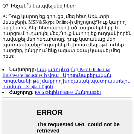
Q7: Ինչպե՞ս կապվել մեզ հետ:
A: Դուք կարող եք զրուցել մեզ հետ Առևտրի
մենեջերի, MSN&Skype Online-ի միջոցով:Դուք կարող
եք ընտրել ձեր հետաքրքրված ապրանքները և
հարցում ուղարկել մեզ:Դուք կարող եք ուղղակիորեն
հավաքել մեր հեռախոսը, դուք կստանաք մեր
պատասխանը:Ուղարկեք էլփոստ մեզ:Եթե ​​ունեք
հարցեր, խնդրում ենք ազատ զգալ կապվել մեզ
հետ:
Նախորդը:
Լավագույն գինը Pa610 Industrial
Brushware Industries-ի վրա - Արդյունաբերական
խոզանակի թել մաքրող խոզանակ պատրաստելու
համար – Xinjia նեյլոն
Հաջորդը:
PA 6 թելիկ bristles մանրաթել