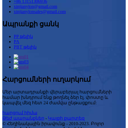
+86 13151306936
xinjianylon@gmail.com
xinjianylonsales@gmail.com
Ապրանքի ցանկ
PP թելիկ
PA
PBT թելիկ
Հարցումների ուղարկում
Մեր արտադրանքի վերաբերյալ հարցումների
համար խնդրում ենք թողնել ձեր էլ. փոստը և
կապվել մեզ հետ 24 ժամվա ընթացքում:
հարցում հիմա
Թեժ ապրանքներ
-
Կայքի քարտեզ
© Հեղինակային իրավունք - 2010-2023. Բոլոր