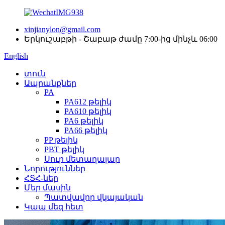
xinjianylon@gmail.com
Երկուշաբթի - Շաբաթ ժամը 7:00-ից մինչև 06:00
English
տուն
Ապրանքներ
PA
PA612 թելիկ
PA610 թելիկ
PA6 թելիկ
PA66 թելիկ
PP թելիկ
PBT թելիկ
Սուր մետաղալար
Նորություններ
ՀՏՀ-ներ
Մեր մասին
Պատվավոր վկայական
Կապ մեզ հետ