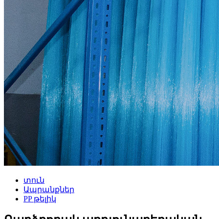
տուն
Ապրանքներ
PP թելիկ