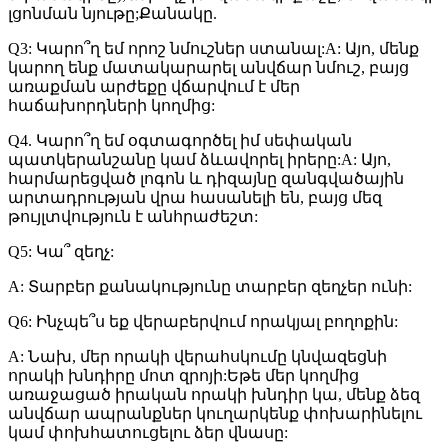
լցոնման նյութը;Քանակը.
Q3: Կարո՞ղ եմ որոշ նմուշներ ստանալ:A: Այո, մենք
կարող ենք մատակարարել անվճար նմուշ, բայց
առաքման արժեքը վճարվում է մեր
հաճախորդների կողմից:
Q4. Կարո՞ղ եմ օգտագործել իմ սեփական
պատկերանշանը կամ ձևավորել իրերը:A: Այո,
հարմարեցված լոգոն և դիզայնը զանգվածային
արտադրության վրա հասանելի են, բայց մեզ
թույլտվություն է անհրաժեշտ:
Q5: Կա՞ զեղչ:
A: Տարբեր քանակությունը տարբեր զեղչեր ունի:
Q6: Ինչպե՞ս եք վերաբերվում որակյալ բողոքին:
A: Նախ, մեր որակի վերահսկումը կնվազեցնի
որակի խնդիրը մոտ զրոյի:Եթե ​​մեր կողմից
առաջացած իրական որակի խնդիր կա, մենք ձեզ
անվճար ապրանքներ կուղարկենք փոխարինելու
կամ փոխհատուցելու ձեր վնասը: